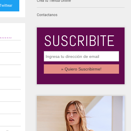
Creá tu Tienda Online
Twittear
Contactanos
SUSCRIBITE
,
,
,
,
,
,
,