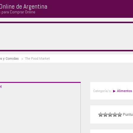
Online de Argentina
s para Comprar Online
os y Comidas
>
The Food Market
Categoría/s:
▶
Alimentos
Puntuá