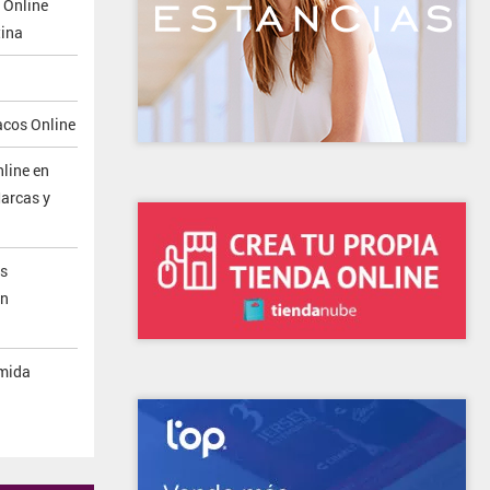
 Online
ina
acos Online
line en
arcas y
s
en
mida