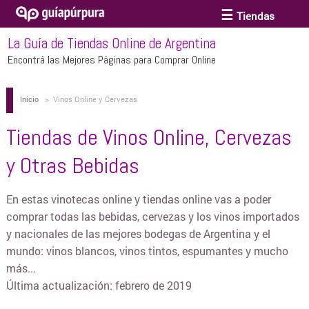
Tiendas
La Guía de Tiendas Online de Argentina
ACCESORIOS Y BIJOUTERIE
Encontrá las Mejores Páginas para Comprar Online
Inicio
>
Vinos Online y Cervezas
ANTEOJOS
Tiendas de Vinos Online, Cervezas
ARTE
y Otras Bebidas
BEBÉS Y CHICOS
En estas vinotecas online y tiendas online vas a poder
comprar todas las bebidas, cervezas y los vinos importados
y nacionales de las mejores bodegas de Argentina y el
BICICLETAS
mundo: vinos blancos, vinos tintos, espumantes y mucho
más...
Última actualización:
febrero de 2019
BIKINIS Y TRAJES DE BAÑO