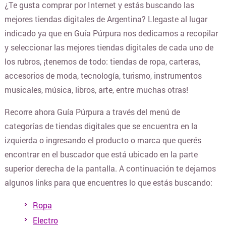
¿Te gusta comprar por Internet y estás buscando las
mejores tiendas digitales de Argentina? Llegaste al lugar
BLANQUERIA
indicado ya que en Guía Púrpura nos dedicamos a recopilar
y seleccionar las mejores tiendas digitales de cada uno de
CARTERAS Y BOLSOS
los rubros, ¡tenemos de todo: tiendas de ropa, carteras,
accesorios de moda, tecnología, turismo, instrumentos
¿DONDE COMPRAR CELULARES ONLINE?
musicales, música, libros, arte, entre muchas otras!
Recorre ahora Guía Púrpura a través del menú de
COLCHONES Y SOMMIERS
categorías de tiendas digitales que se encuentra en la
izquierda o ingresando el producto o marca que querés
encontrar en el buscador que está ubicado en la parte
COMIDAS Y ALIMENTOS
superior derecha de la pantalla. A continuación te dejamos
algunos links para que encuentres lo que estás buscando:
COSMÉTICOS Y BELLEZA
Ropa
Electro
COMPUTACION