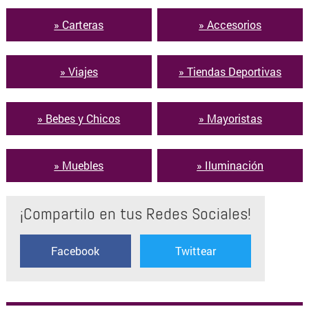
» Carteras
» Accesorios
» Viajes
» Tiendas Deportivas
» Bebes y Chicos
» Mayoristas
» Muebles
» Iluminación
¡Compartilo en tus Redes Sociales!
Facebook
Twittear