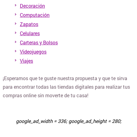
Decoración
Computación
CUPONERAS DE DESCUENTOS
Zapatos
Celulares
CURSOS Y TALLERES
Carteras y Bolsos
Videojuegos
Viajes
DECORACIÓN Y BAZAR
¡Esperamos que te guste nuestra propuesta y que te sirva
DEPORTES Y FITNESS
para encontrar todas las tiendas digitales para realizar tus
compras online sin moverte de tu casa!
ELECTRO Y TECNOLOGÍA
google_ad_width = 336; google_ad_height = 280;
COTILLÓN ONLINE Y DECO PARA FIESTAS