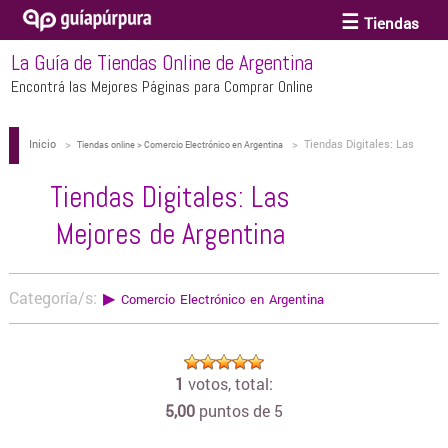
Tiendas
La Guía de Tiendas Online de Argentina
ACCESORIOS Y BIJOUTERIE
Encontrá las Mejores Páginas para Comprar Online
Inicio
>
>
Tiendas Digitales: Las
ANTEOJOS
Tiendas online > Comercio Electrónico en Argentina
Mejores de Argentina
Tiendas Digitales: Las
ARTE
Mejores de Argentina
BEBÉS Y CHICOS
Categoría/s:
▶
Comercio Electrónico en Argentina
BICICLETAS
1
votos, total:
5,00
puntos de 5
BIKINIS Y TRAJES DE BAÑO