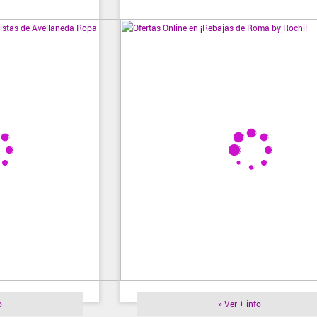
o
» Ver + info