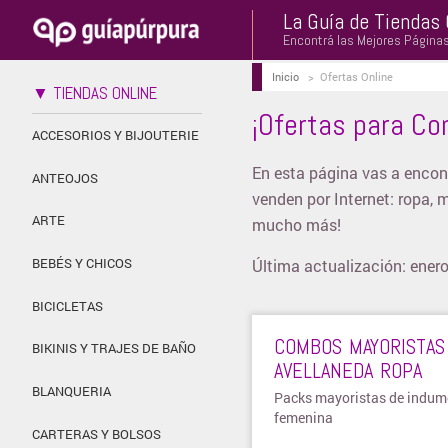
La Guía de Tiendas 
Encontrá las Mejores Página
Inicio
>
Ofertas Online
▼ TIENDAS ONLINE
¡Ofertas para Co
ACCESORIOS Y BIJOUTERIE
En esta página vas a encont
ANTEOJOS
venden por Internet: ropa, 
ARTE
mucho más!
BEBÉS Y CHICOS
Última actualización:
ener
BICICLETAS
COMBOS MAYORISTAS
BIKINIS Y TRAJES DE BAÑO
AVELLANEDA ROPA
BLANQUERIA
Packs mayoristas de indum
femenina
CARTERAS Y BOLSOS