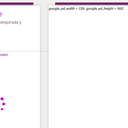
nda ➜
Visitar tienda ➜
google_ad_width = 336; google_ad_height = 560;
!
 temporada y