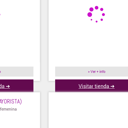
o
» Ver + info
nda ➜
Visitar tienda ➜
AYORISTA)
 femenina