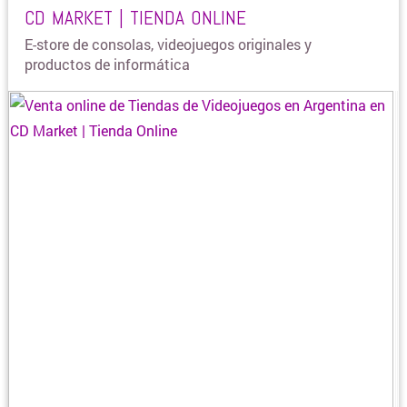
CD MARKET | TIENDA ONLINE
BLANQUERIA
E-store de consolas, videojuegos originales y
productos de informática
CARTERAS Y BOLSOS
¿DONDE COMPRAR CELULARES ONLINE?
COLCHONES Y SOMMIERS
COMIDAS Y ALIMENTOS
COSMÉTICOS Y BELLEZA
COMPUTACION