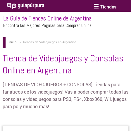
Tiendas
La Guía de Tiendas Online de Argentina
ACCESORIOS Y BIJOUTERIE
Encontrá las Mejores Páginas para Comprar Online
Inicio
>
Tiendas de Videojuegos en Argentina
ANTEOJOS
Tienda de Videojuegos y Consolas
ARTE
Online en Argentina
BEBÉS Y CHICOS
[TIENDAS DE VIDEOJUEGOS + CONSOLAS] Tiendas para
fanáticos de los videojuegos! Vas a poder comprar todas las
consolas y videojuegos para PS3, PS4, Xbox360, Wii, juegos
BICICLETAS
para pc y mucho más!
BIKINIS Y TRAJES DE BAÑO