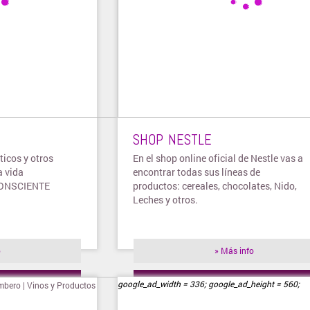
SHOP NESTLE
icos y otros
En el shop online oficial de Nestle vas a
a vida
encontrar todas sus líneas de
CONSCIENTE
productos: cereales, chocolates, Nido,
Leches y otros.
o
» Más info
ienda
» Visitar tienda
google_ad_width = 336; google_ad_height = 560;