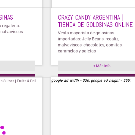
SINAS
CRAZY CANDY ARGENTINA |
TIENDA DE GOLOSINAS ONLINE
 regalería:
 malvaviscos
Venta mayorista de golosinas
.
importadas: Jelly Beans, regaliz,
malvaviscos, chocolates, gomitas,
caramelos y paletas
o
» Más info
ienda
» Visitar tienda
google_ad_width = 336; google_ad_height = 555;