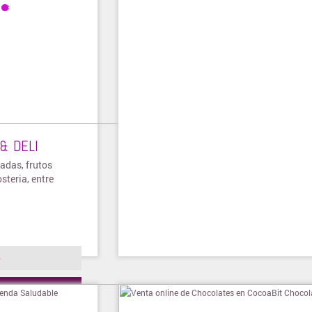
 & DELI
adas, frutos
steria, entre
o
ienda