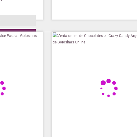
o
ienda