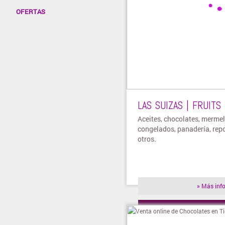
OFERTAS
LAS SUIZAS | FRUITS
Aceites, chocolates, mermel
congelados, panadería, repo
otros.
» Más inf
» Visitar t