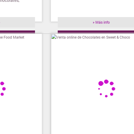
chocolates,
o
» Más info
ienda
» Visitar tienda