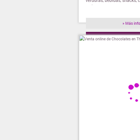
verduras, bebidas, snacks, 
yerba, entre otros.
» Más inf
» Visitar t