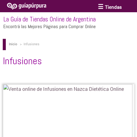
Tiendas
La Guía de Tiendas Online de Argentina
ACCESORIOS Y BIJOUTERIE
Encontrá las Mejores Páginas para Comprar Online
Inicio
>
Infusiones
ANTEOJOS
Infusiones
ARTE
BEBÉS Y CHICOS
BICICLETAS
BIKINIS Y TRAJES DE BAÑO