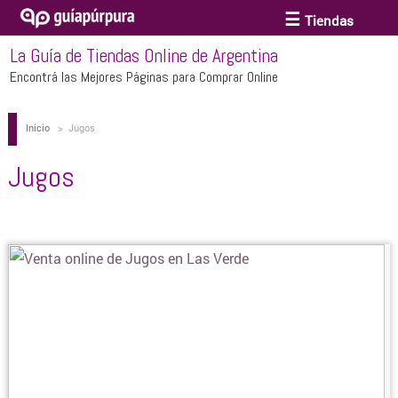
Tiendas
La Guía de Tiendas Online de Argentina
ACCESORIOS Y BIJOUTERIE
Encontrá las Mejores Páginas para Comprar Online
Inicio
>
Jugos
ANTEOJOS
Jugos
ARTE
BEBÉS Y CHICOS
BICICLETAS
BIKINIS Y TRAJES DE BAÑO