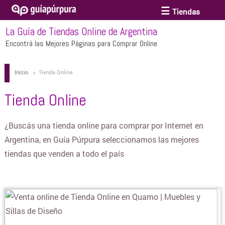
Tiendas
La Guía de Tiendas Online de Argentina
ACCESORIOS Y BIJOUTERIE
Encontrá las Mejores Páginas para Comprar Online
Inicio
>
Tienda Online
ANTEOJOS
Tienda Online
ARTE
¿Buscás una tienda online para comprar por Internet en
Argentina, en Guía Púrpura seleccionamos las mejores
BEBÉS Y CHICOS
tiendas que venden a todo el país
BICICLETAS
BIKINIS Y TRAJES DE BAÑO