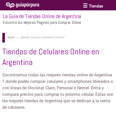
Tiendas
La Guía de Tiendas Online de Argentina
ACCESORIOS Y BIJOUTERIE
Encontrá las Mejores Páginas para Comprar Online
Inicio
>
¿Donde Comprar Celulares Online?
ANTEOJOS
Tiendas de Celulares Online en
ARTE
Argentina
BEBÉS Y CHICOS
Encontramos todas las mejores tiendas online de Argentina
? donde podés comprar celulares y smartphones liberados o
con líneas de Movistar, Claro, Personal o Nextel. Entrá y
BICICLETAS
compará precios para comprar tu próximo celular. Estas son
las mejores tiendas de Argentina que se dedican a la venta
de celulares.
BIKINIS Y TRAJES DE BAÑO