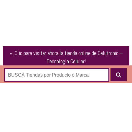
»
¡Clic para visitar ahora la tienda online de
Celutronic –
Tecnología Celular
!
Venta de celulares libres, notebook, memorias, consolas Wii
y Ps3, portaretratos Sony y Lcd y Led:
Celulares Apple
Samsung
Sony
Motorola