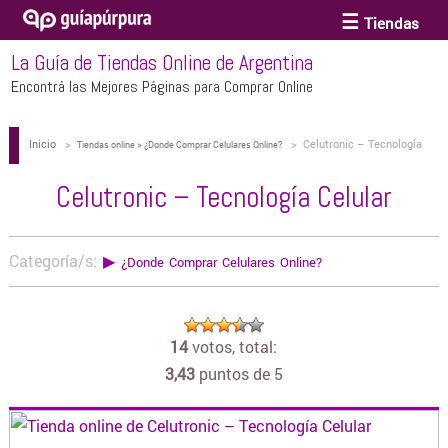
Tiendas
La Guía de Tiendas Online de Argentina
ACCESORIOS Y BIJOUTERIE
Encontrá las Mejores Páginas para Comprar Online
Inicio
>
>
Celutronic – Tecnología
ANTEOJOS
Tiendas online > ¿Donde Comprar Celulares Online?
Celular
Celutronic – Tecnología Celular
ARTE
Categoría/s:
▶
¿Donde Comprar Celulares Online?
BEBÉS Y CHICOS
14
votos, total:
BICICLETAS
3,43
puntos de 5
BIKINIS Y TRAJES DE BAÑO