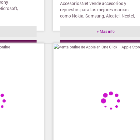
Sony,
AccesoriosNet vende accesorios y
Microsoft,
repuestos para las mejores marcas
orola, LG y
como Nokia, Samsung, Alcatel, Nextel,
entre otras...
o
» Más info
ienda
» Visitar tienda