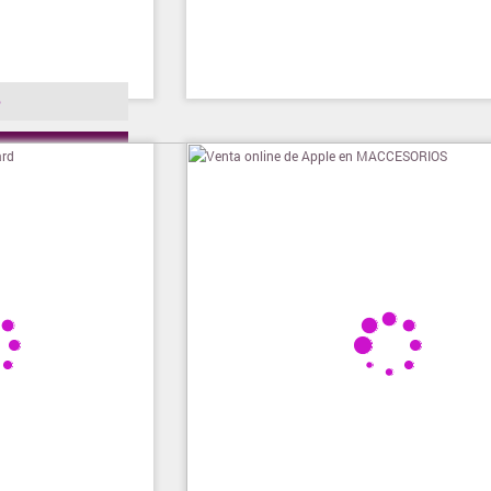
o
ienda