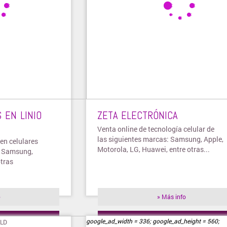
 EN LINIO
ZETA ELECTRÓNICA
Venta online de tecnología celular de
las siguientes marcas: Samsung, Apple,
 en celulares
Motorola, LG, Huawei, entre otras...
e Samsung,
otras
o
» Más info
ienda
» Visitar tienda
google_ad_width = 336; google_ad_height = 560;