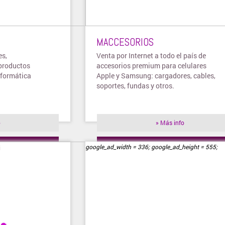
MACCESORIOS
es,
Venta por Internet a todo el país de
 productos
accesorios premium para celulares
nformática
Apple y Samsung: cargadores, cables,
soportes, fundas y otros.
o
» Más info
ienda
» Visitar tienda
google_ad_width = 336; google_ad_height = 555;