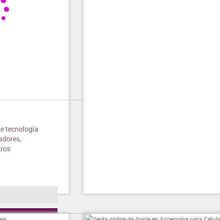
de tecnología
adores,
tros
o
ienda