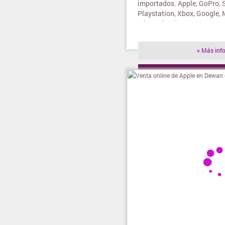
importados. Apple, GoPro, 
Playstation, Xbox, Google, 
Iphone, iPad, Samsung, Mot
mas
» Más inf
» Visitar t