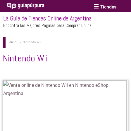
Tiendas
La Guía de Tiendas Online de Argentina
ACCESORIOS Y BIJOUTERIE
Encontrá las Mejores Páginas para Comprar Online
Inicio
>
Nintendo Wii
ANTEOJOS
Nintendo Wii
ARTE
BEBÉS Y CHICOS
BICICLETAS
BIKINIS Y TRAJES DE BAÑO