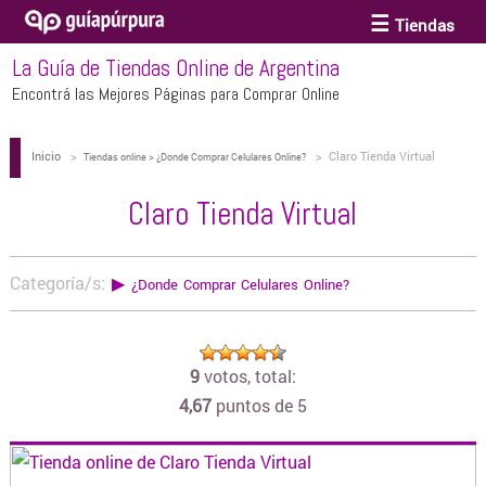
Tiendas
La Guía de Tiendas Online de Argentina
ACCESORIOS Y BIJOUTERIE
Encontrá las Mejores Páginas para Comprar Online
Inicio
>
>
Claro Tienda Virtual
ANTEOJOS
Tiendas online > ¿Donde Comprar Celulares Online?
Claro Tienda Virtual
ARTE
Categoría/s:
▶
¿Donde Comprar Celulares Online?
BEBÉS Y CHICOS
9
votos, total:
BICICLETAS
4,67
puntos de 5
BIKINIS Y TRAJES DE BAÑO