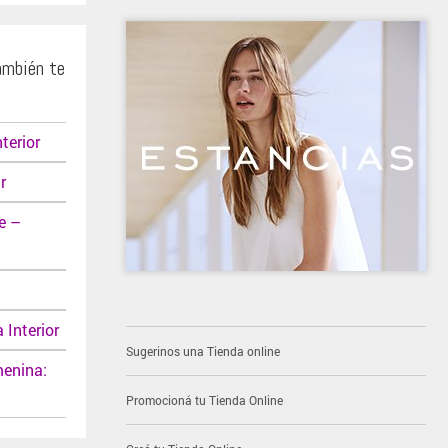
ambién te
terior
r
e –
 Interior
Sugerinos una Tienda online
menina:
Promocioná tu Tienda Online