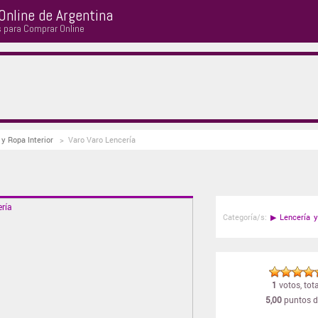
Online de Argentina
s para Comprar Online
 y Ropa Interior
>
Varo Varo Lencería
a
Categoría/s:
▶
Lencería y
1
votos, tota
5,00
puntos d