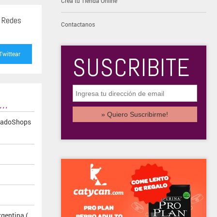
Creá tu Tienda Online
s Redes
Contactanos
Twittear
SUSCRIBITE
,
,
,
cadoShops
gentina (