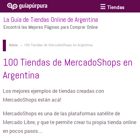
Tiendas
La Guía de Tiendas Online de Argentina
ACCESORIOS Y BIJOUTERIE
Encontrá las Mejores Páginas para Comprar Online
Inicio
>
100 Tiendas de MercadoShops en Argentina
ANTEOJOS
100 Tiendas de MercadoShops en
ARTE
Argentina
BEBÉS Y CHICOS
Los mejores ejemplos de tiendas creadas con
MercadoShops están acá!
BICICLETAS
MercadoShops es una de las plataformas satélite de
Mercado Libre, y que te permite crear tu propia tienda online
en pocos pasos…
BIKINIS Y TRAJES DE BAÑO