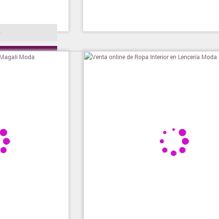
o
ienda