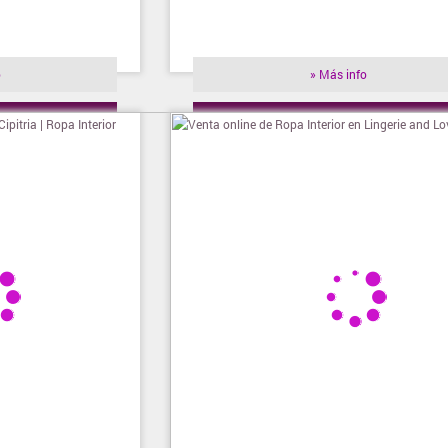
o
» Más info
ienda
» Visitar tienda