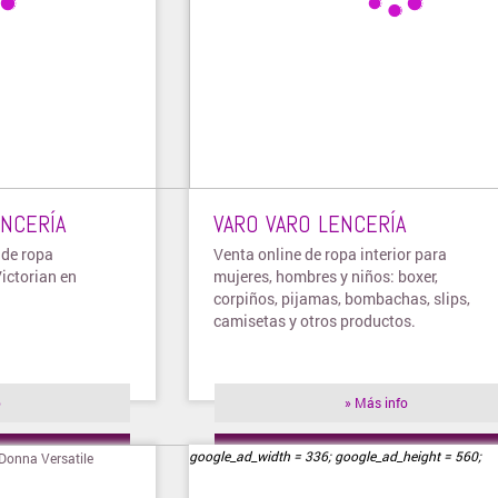
ENCERÍA
VARO VARO LENCERÍA
 de ropa
Venta online de ropa interior para
Victorian en
mujeres, hombres y niños: boxer,
corpiños, pijamas, bombachas, slips,
camisetas y otros productos.
o
» Más info
ienda
» Visitar tienda
google_ad_width = 336; google_ad_height = 560;