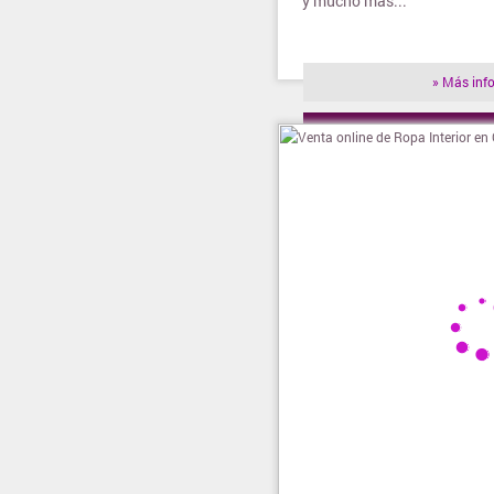
y mucho más...
» Más inf
» Visitar t