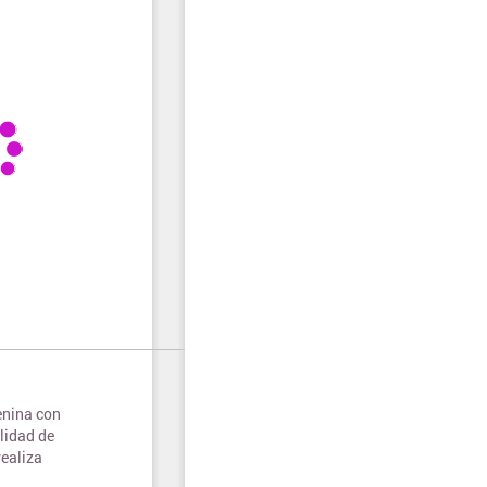
enina con
lidad de
ealiza