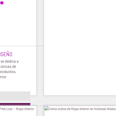
ISEÑO
se dedica a
 únicas de
productos,
rior.
o
ienda