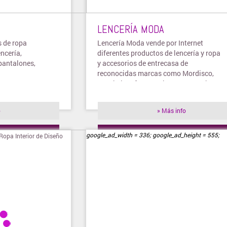
LENCERÍA MODA
 de ropa
Lencería Moda vende por Internet
ncería,
diferentes productos de lencería y ropa
pantalones,
y accesorios de entrecasa de
reconocidas marcas como Mordisco,
Natubel, Dufour, Aretha, entre muchas
otras.
o
» Más info
ienda
» Visitar tienda
google_ad_width = 336; google_ad_height = 555;