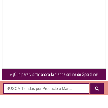
»
¡Clic para visitar ahora la tienda online de
Sportline
!
Tienda online oficial de la cadena deportiva “Sport Line”,
donde podés comprar por Internet productos deportivos
para niños, mujeres y hombres de las siguientes marcas: