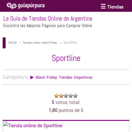
Tiendas
La Guía de Tiendas Online de Argentina
ACCESORIOS Y BIJOUTERIE
Encontrá las Mejores Páginas para Comprar Online
Inicio
>
>
Sportline
ANTEOJOS
Tiendas online > Black Friday
Sportline
ARTE
Categoría/s:
▶
Black Friday
,
Tiendas Deportivas
BEBÉS Y CHICOS
5
votos, total:
BICICLETAS
1,80
puntos de 5
BIKINIS Y TRAJES DE BAÑO