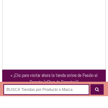
»
¡Clic para visitar ahora la tienda online de
Pasión al
Deporte [eShop de Deportes]
!
Indumentaria y accesorios deportivos de los principales
clubes de Argentina: