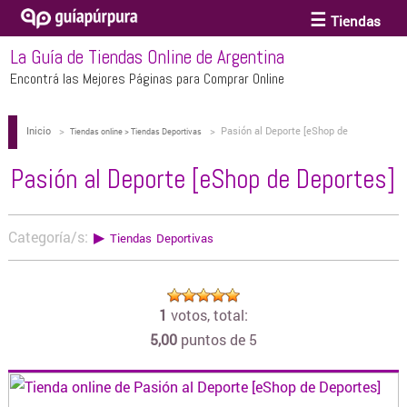
Tiendas
La Guía de Tiendas Online de Argentina
ACCESORIOS Y BIJOUTERIE
Encontrá las Mejores Páginas para Comprar Online
Inicio
>
>
Pasión al Deporte [eShop de
ANTEOJOS
Tiendas online > Tiendas Deportivas
Deportes]
Pasión al Deporte [eShop de Deportes]
ARTE
Categoría/s:
▶
Tiendas Deportivas
BEBÉS Y CHICOS
1
votos, total:
BICICLETAS
5,00
puntos de 5
BIKINIS Y TRAJES DE BAÑO