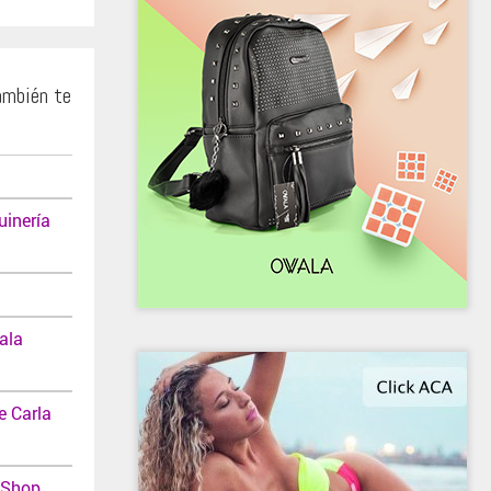
ambién te
inería
ala
e Carla
 Shop