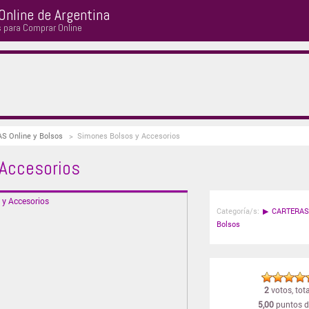
Online de Argentina
s para Comprar Online
AS Online y Bolsos
>
Simones Bolsos y Accesorios
 Accesorios
Categoría/s:
▶
CARTERAS 
Bolsos
2
votos, tota
5,00
puntos d