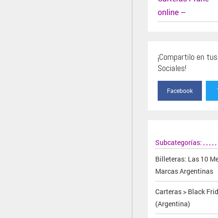
online –
¡Compartilo en tu
Sociales!
Facebook
Subcategorías:
,
,
,
,
,
Billeteras: Las 10 M
Marcas Argentinas
Carteras > Black Fri
(Argentina)