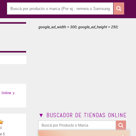
google_ad_width = 300; google_ad_height = 250;
Online y
▼ BUSCADOR DE TIENDAS ONLINE
l:
e 5