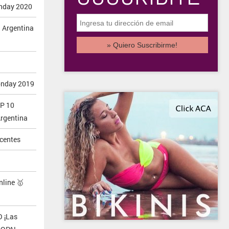
onday 2020
 Argentina
onday 2019
OP 10
rgentina
centes
nline 🥇
 ¡Las