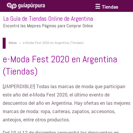
Tiendas
La Guía de Tiendas Online de Argentina
ACCESORIOS Y BIJOUTERIE
Encontrá las Mejores Páginas para Comprar Online
Inicio
>
e-Moda Fest 2020 en Argentina (Tiendas)
ANTEOJOS
e-Moda Fest 2020 en Argentina
ARTE
(Tiendas)
BEBÉS Y CHICOS
[¡IMPERDIBLE!] Todas las marcas de moda que participan
este año del e-Moda Fest 2020, el último evento de
descuentos del año en Argentina. Hay ofertas en las mejores
BICICLETAS
marcas de moda: ropa, carteras, zapatos, accesorios,
anteojos, entre otros productos.
BIKINIS Y TRAJES DE BAÑO
Del 10 al 12 de diciembre aprovechá los descuentos en