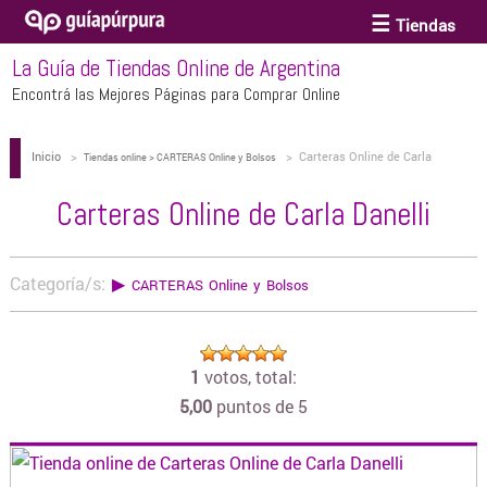
Tiendas
La Guía de Tiendas Online de Argentina
ACCESORIOS Y BIJOUTERIE
Encontrá las Mejores Páginas para Comprar Online
Inicio
>
>
Carteras Online de Carla
ANTEOJOS
Tiendas online > CARTERAS Online y Bolsos
Danelli
Carteras Online de Carla Danelli
ARTE
Categoría/s:
▶
CARTERAS Online y Bolsos
BEBÉS Y CHICOS
1
votos, total:
BICICLETAS
5,00
puntos de 5
BIKINIS Y TRAJES DE BAÑO