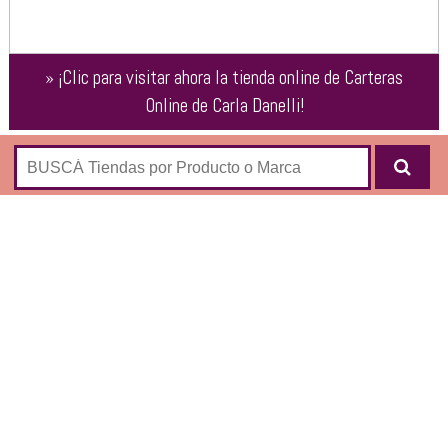
»
¡Clic para visitar ahora la tienda online de
Carteras
Online de Carla Danelli
!
Carla Danelli: Tienda online oficial
Tienda online de la marca
Carla Danelli
, en donde podés
comprar todos sus modelos de carteras:
Carteras
Morrales
Bandoleras
Sobres y Clutches
Bolsos y Playeros
Mochilas