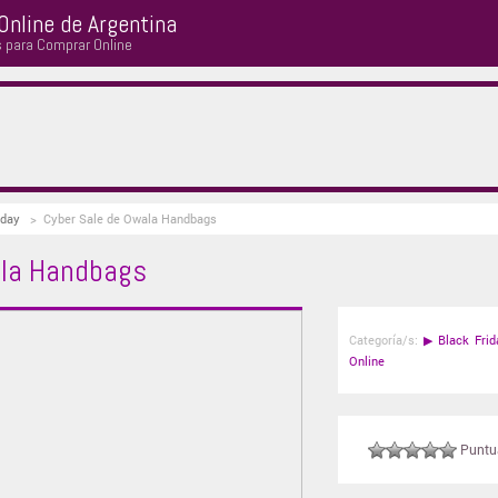
Online de Argentina
s para Comprar Online
iday
>
Cyber Sale de Owala Handbags
ala Handbags
Categoría/s:
▶
Black Frid
Online
Puntuá