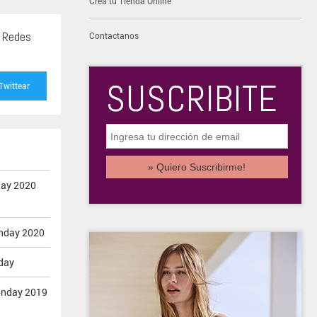
Creá tu Tienda Online
s Redes
Contactanos
SUSCRIBITE
Twittear
day 2020
onday 2020
iday
onday 2019