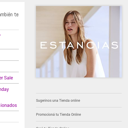
ambién te
y
er Sale
nday
Sugerinos una Tienda online
cionados
Promocioná tu Tienda Online