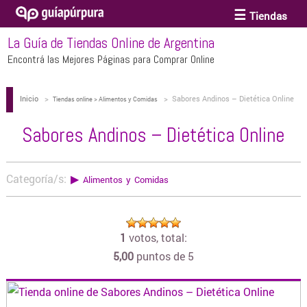
Tiendas
La Guía de Tiendas Online de Argentina
ACCESORIOS Y BIJOUTERIE
Encontrá las Mejores Páginas para Comprar Online
Inicio
>
>
Sabores Andinos – Dietética Online
ANTEOJOS
Tiendas online > Alimentos y Comidas
Sabores Andinos – Dietética Online
ARTE
Categoría/s:
▶
Alimentos y Comidas
BEBÉS Y CHICOS
1
votos, total:
BICICLETAS
5,00
puntos de 5
BIKINIS Y TRAJES DE BAÑO