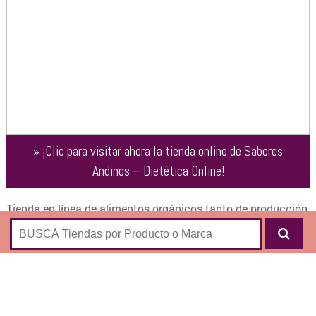
»
¡Clic para visitar ahora la tienda online de
Sabores
Andinos – Dietética Online
!
Tienda en línea de alimentos orgánicos tanto de producción
nacional como importados.
Aceites
Aceite de coco
Aceite de oliva