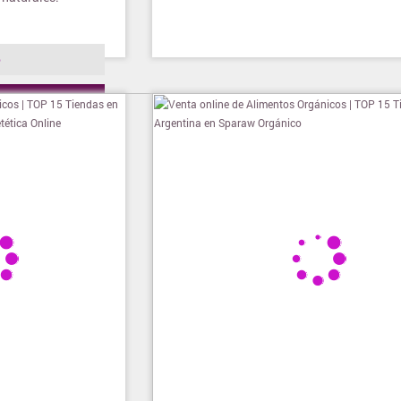
o
ienda