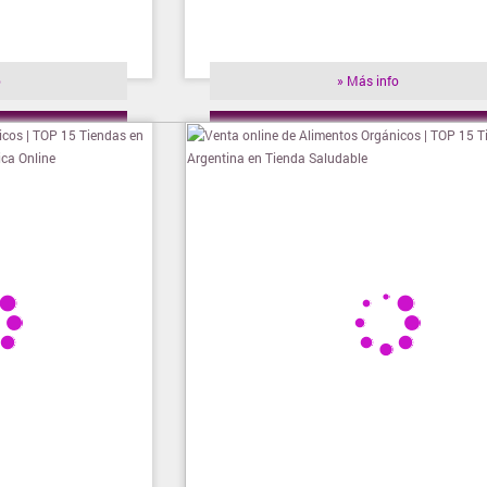
o
» Más info
ienda
» Visitar tienda