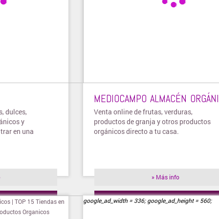
MEDIOCAMPO ALMACÉN ORGÁN
, dulces,
Venta online de frutas, verduras,
ánicos y
productos de granja y otros productos
trar en una
orgánicos directo a tu casa.
o
» Más info
ienda
» Visitar tienda
google_ad_width = 336; google_ad_height = 560;