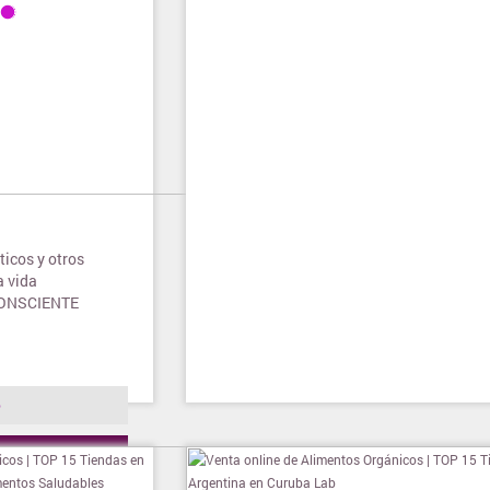
icos y otros
a vida
CONSCIENTE
o
ienda