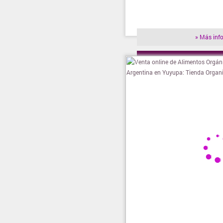
» Más inf
» Visitar t