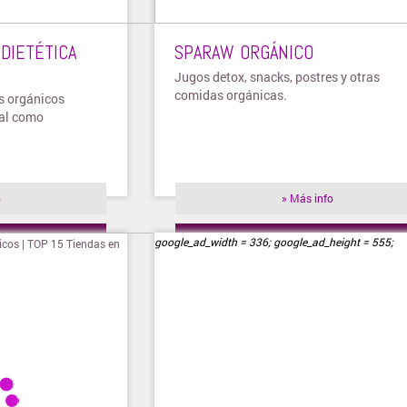
DIETÉTICA
SPARAW ORGÁNICO
Jugos detox, snacks, postres y otras
comidas orgánicas.
os orgánicos
nal como
o
» Más info
ienda
» Visitar tienda
google_ad_width = 336; google_ad_height = 555;