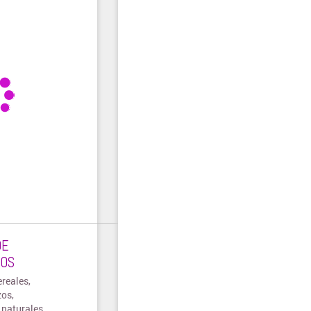
DE
COS
reales,
os,
 naturales.