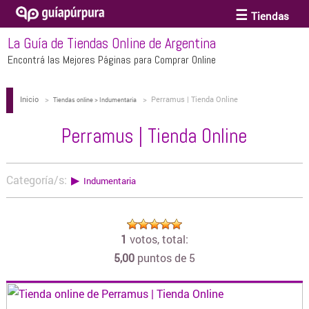
Tiendas
La Guía de Tiendas Online de Argentina
ACCESORIOS Y BIJOUTERIE
Encontrá las Mejores Páginas para Comprar Online
Inicio
>
>
Perramus | Tienda Online
ANTEOJOS
Tiendas online > Indumentaria
Perramus | Tienda Online
ARTE
Categoría/s:
▶
Indumentaria
BEBÉS Y CHICOS
1
votos, total:
BICICLETAS
5,00
puntos de 5
BIKINIS Y TRAJES DE BAÑO