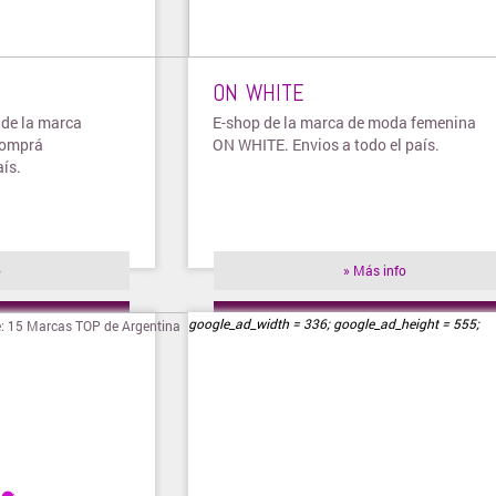
ON WHITE
 de la marca
E-shop de la marca de moda femenina
comprá
ON WHITE. Envios a todo el país.
aís.
o
» Más info
ienda
» Visitar tienda
google_ad_width = 336; google_ad_height = 555;