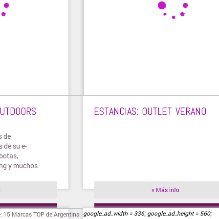
OUTDOORS
ESTANCIAS: OUTLET VERANO
s de
 de su e-
botas,
ing y muchos
o
» Más info
ienda
» Visitar tienda
google_ad_width = 336; google_ad_height = 560;