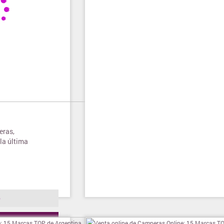
eras,
la última
o
ienda