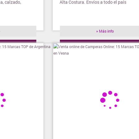
a, calzado,
Alta Costura. Envíos a todo el país
o
» Más info
ienda
» Visitar tienda