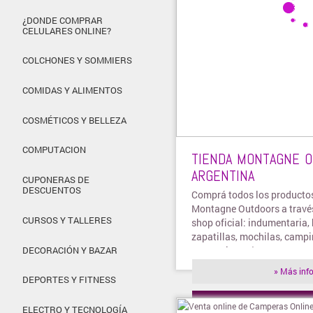
¿DONDE COMPRAR
CELULARES ONLINE?
COLCHONES Y SOMMIERS
COMIDAS Y ALIMENTOS
COSMÉTICOS Y BELLEZA
COMPUTACION
TIENDA MONTAGNE 
ARGENTINA
CUPONERAS DE
DESCUENTOS
Comprá todos los producto
Montagne Outdoors a través
CURSOS Y TALLERES
shop oficial: indumentaria, 
zapatillas, mochilas, camp
accesorios más...
DECORACIÓN Y BAZAR
» Más inf
DEPORTES Y FITNESS
» Visitar t
ELECTRO Y TECNOLOGÍA