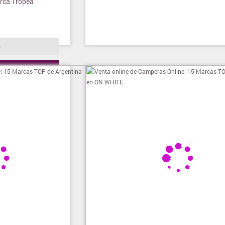
arca Tropea
o
ienda