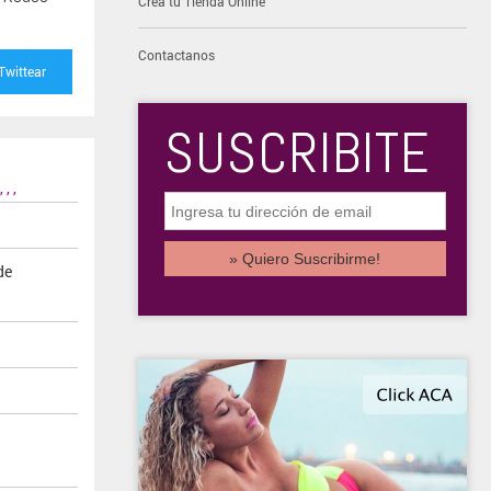
Creá tu Tienda Online
Contactanos
Twittear
SUSCRIBITE
,
,
,
de