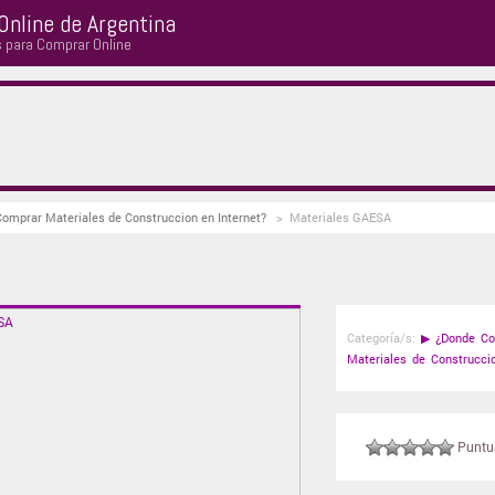
Online de Argentina
s para Comprar Online
Comprar Materiales de Construccion en Internet?
>
Materiales GAESA
Categoría/s:
▶
¿Donde Co
Materiales de Construccio
Puntuá