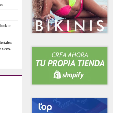
es
lock en
eriales
n Seco?