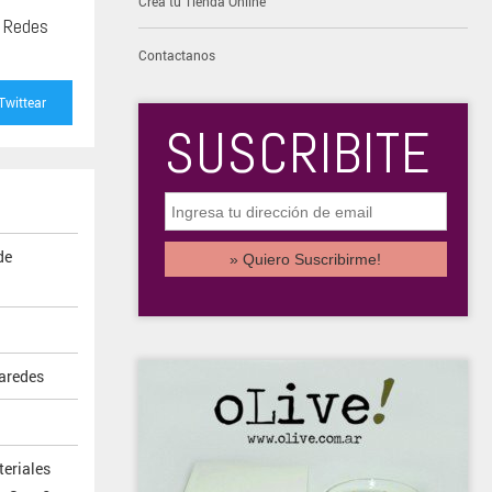
Creá tu Tienda Online
s Redes
Contactanos
Twittear
SUSCRIBITE
de
aredes
eriales