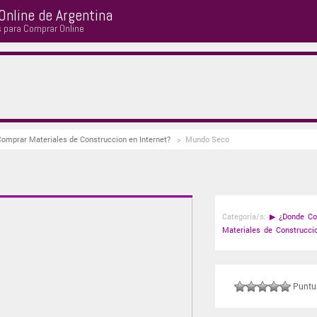
Online de Argentina
s para Comprar Online
Comprar Materiales de Construccion en Internet?
>
Mundo Seco
Categoría/s:
▶
¿Donde Co
Materiales de Construccio
Puntuá