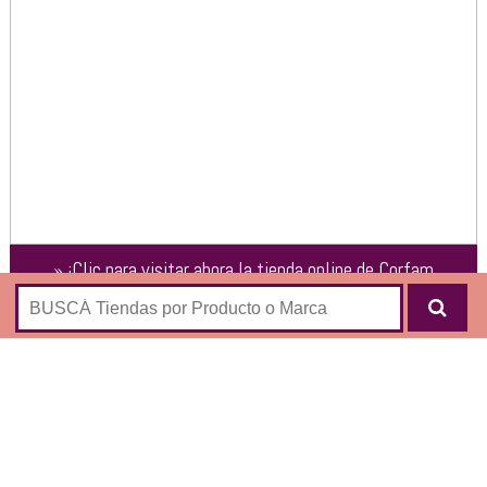
»
¡Clic para visitar ahora la tienda online de
Corfam
Muebles
!
Tienda online de la clásica marca argentina Corfam que
vende muebles de hogar desde 1928 con importantes
descuentos:
Living