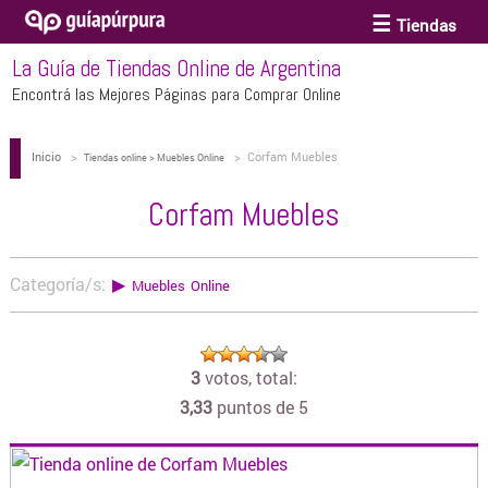
Tiendas
La Guía de Tiendas Online de Argentina
ACCESORIOS Y BIJOUTERIE
Encontrá las Mejores Páginas para Comprar Online
Inicio
>
>
Corfam Muebles
ANTEOJOS
Tiendas online > Muebles Online
Corfam Muebles
ARTE
Categoría/s:
▶
Muebles Online
BEBÉS Y CHICOS
3
votos, total:
BICICLETAS
3,33
puntos de 5
BIKINIS Y TRAJES DE BAÑO