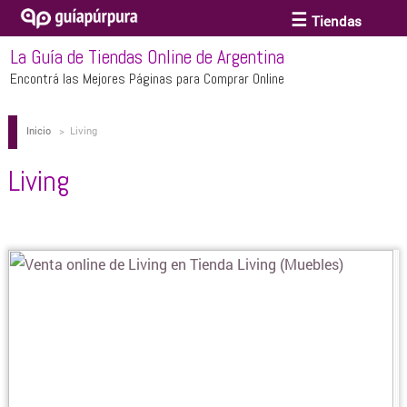
Tiendas
La Guía de Tiendas Online de Argentina
ACCESORIOS Y BIJOUTERIE
Encontrá las Mejores Páginas para Comprar Online
Inicio
>
Living
ANTEOJOS
Living
ARTE
BEBÉS Y CHICOS
BICICLETAS
BIKINIS Y TRAJES DE BAÑO