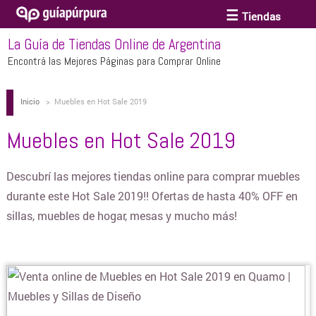
Tiendas
La Guía de Tiendas Online de Argentina
ACCESORIOS Y BIJOUTERIE
Encontrá las Mejores Páginas para Comprar Online
Inicio
>
Muebles en Hot Sale 2019
ANTEOJOS
Muebles en Hot Sale 2019
ARTE
Descubrí las mejores tiendas online para comprar muebles
durante este Hot Sale 2019!! Ofertas de hasta 40% OFF en
BEBÉS Y CHICOS
sillas, muebles de hogar, mesas y mucho más!
BICICLETAS
BIKINIS Y TRAJES DE BAÑO