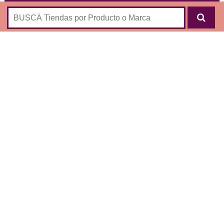
VICTOIRE
® , marca de indumentaria femenina que se
especializa en las últimas tendencias con diseños propios y
exclusivos:
Vestidos
Body
Faldas
Remeras/ Tops
Calzas de Lycra
Shorts
Monitos
Accesorios
Lonas de Sol
Aromas de Ropa
Camisas