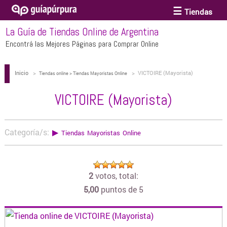
Tiendas
La Guía de Tiendas Online de Argentina
ACCESORIOS Y BIJOUTERIE
Encontrá las Mejores Páginas para Comprar Online
Inicio
>
>
VICTOIRE (Mayorista)
ANTEOJOS
Tiendas online > Tiendas Mayoristas Online
VICTOIRE (Mayorista)
ARTE
Categoría/s:
▶
Tiendas Mayoristas Online
BEBÉS Y CHICOS
2
votos, total:
BICICLETAS
5,00
puntos de 5
BIKINIS Y TRAJES DE BAÑO