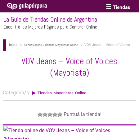
Tiendas
La Guía de Tiendas Online de Argentina
ACCESORIOS Y BIJOUTERIE
Encontrá las Mejores Páginas para Comprar Online
Inicio
>
>
VOV Jeans – Voice of Voices
ANTEOJOS
Tiendas online > Tiendas Mayoristas Online
(Mayorista)
VOV Jeans – Voice of Voices
ARTE
(Mayorista)
BEBÉS Y CHICOS
Categoría/s:
▶
Tiendas Mayoristas Online
BICICLETAS
Puntuá la tienda!
BIKINIS Y TRAJES DE BAÑO