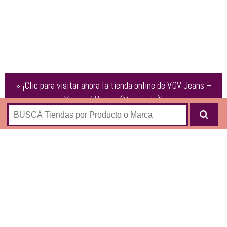
»
¡Clic para visitar ahora la tienda online de
VOV Jeans –
Voice of Voices (Mayorista)
!
TOP
Camisa
Remera
Vestidos
Blusas
ABRIGOS