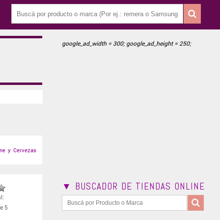
google_ad_width = 300; google_ad_height = 250;
ine y Cervezas
▼ BUSCADOR DE TIENDAS ONLINE
l:
e 5