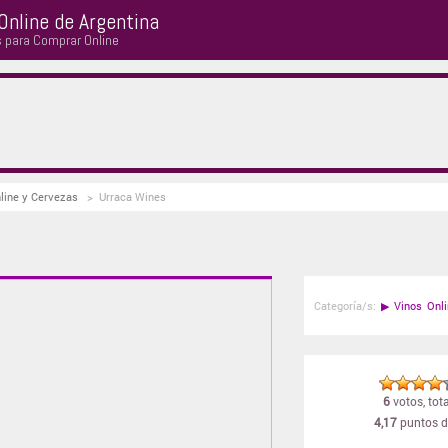
Online de Argentina
s para Comprar Online
nline y Cervezas
>
Urraca Wines
Categoría/s:
▶
Vinos Onl
6
votos, tota
4,17
puntos d