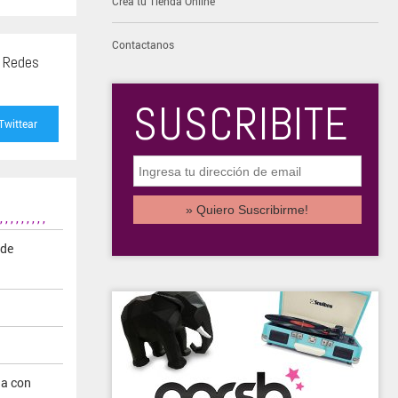
Creá tu Tienda Online
Contactanos
s Redes
SUSCRIBITE
Twittear
,
,
,
,
,
,
,
,
,
 de
na con