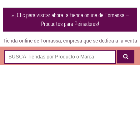
»
¡Clic para visitar ahora la tienda online de
Tomassa –
Productos para Peinadores
!
Tienda online de Tomassa, empresa que se dedica a la venta
de productos para peinadores con 11 sucursales en Buenos
Aires:
CAPILAR
SHAMPOO
ACONDICIONADOR
TRATAMIENTOS
MASCARAS
COLORACION
AMPOLLAS