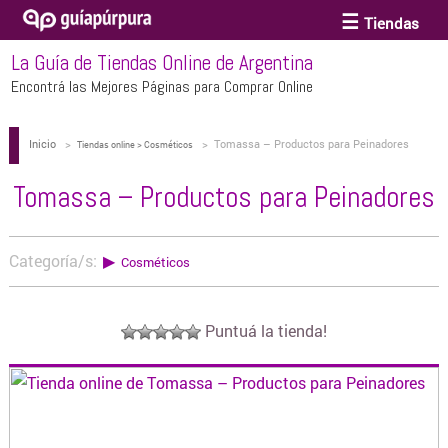
Tiendas
La Guía de Tiendas Online de Argentina
ACCESORIOS Y BIJOUTERIE
Encontrá las Mejores Páginas para Comprar Online
Inicio
>
>
Tomassa – Productos para Peinadores
ANTEOJOS
Tiendas online > Cosméticos
Tomassa – Productos para Peinadores
ARTE
Categoría/s:
▶
Cosméticos
BEBÉS Y CHICOS
Puntuá la tienda!
BICICLETAS
BIKINIS Y TRAJES DE BAÑO