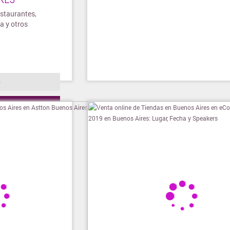
staurantes,
a y otros
o
ienda