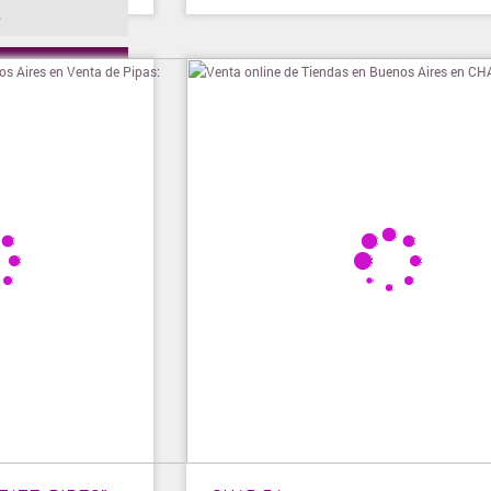
o
ienda