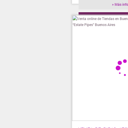
» Más inf
» Visitar t