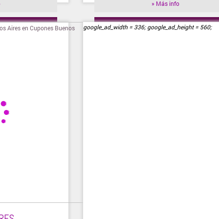
o
» Más info
ienda
» Visitar tienda
google_ad_width = 336; google_ad_height = 560;
RES