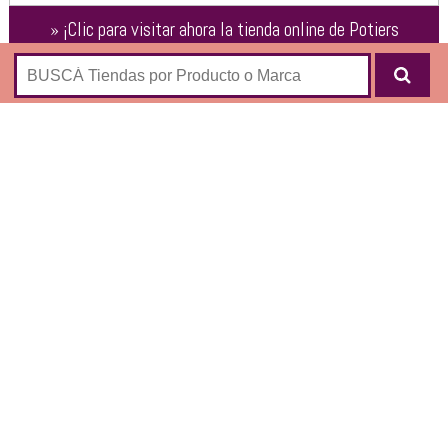
»
¡Clic para visitar ahora la tienda online de
Potiers
Home
!
Tienda online de productos para “vestir tu mesa”:
Vajilla
Bowls
Ceniceros
Vajilla Decorada
Juegos De Vajilla
Cubiertos
Individuales
Cristalería