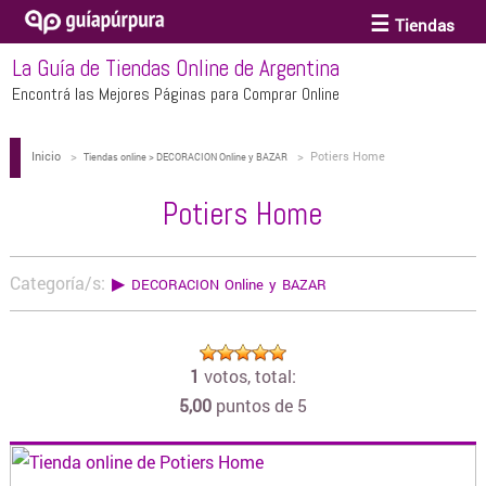
Tiendas
La Guía de Tiendas Online de Argentina
ACCESORIOS Y BIJOUTERIE
Encontrá las Mejores Páginas para Comprar Online
Inicio
>
>
Potiers Home
ANTEOJOS
Tiendas online > DECORACION Online y BAZAR
Potiers Home
ARTE
Categoría/s:
▶
DECORACION Online y BAZAR
BEBÉS Y CHICOS
1
votos, total:
BICICLETAS
5,00
puntos de 5
BIKINIS Y TRAJES DE BAÑO