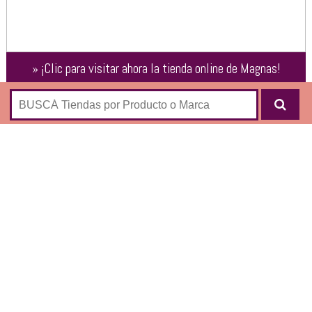
»
¡Clic para visitar ahora la tienda online de
Magnas
!
Remeras
Polleras
Vestidos
Camisas
Tapados y Sacos
Pantalones
Blusas
Camperas
Sweaters
Chalecos