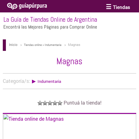
Tiendas
La Guía de Tiendas Online de Argentina
ACCESORIOS Y BIJOUTERIE
Encontrá las Mejores Páginas para Comprar Online
Inicio
>
>
Magnas
ANTEOJOS
Tiendas online > Indumentaria
Magnas
ARTE
Categoría/s:
▶
Indumentaria
BEBÉS Y CHICOS
Puntuá la tienda!
BICICLETAS
BIKINIS Y TRAJES DE BAÑO