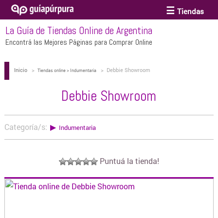
Tiendas
La Guía de Tiendas Online de Argentina
ACCESORIOS Y BIJOUTERIE
Encontrá las Mejores Páginas para Comprar Online
Inicio
>
>
Debbie Showroom
ANTEOJOS
Tiendas online > Indumentaria
Debbie Showroom
ARTE
Categoría/s:
▶
Indumentaria
BEBÉS Y CHICOS
Puntuá la tienda!
BICICLETAS
BIKINIS Y TRAJES DE BAÑO