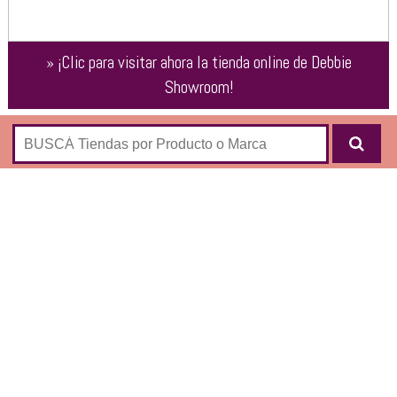
»
¡Clic para visitar ahora la tienda online de
Debbie
Showroom
!
Tienda online de moda femenina:
PANTALONES
JEANS
LEGGINS
OXFORD BOHO
REMERAS
MANGA CORTA
MANGA LARGA