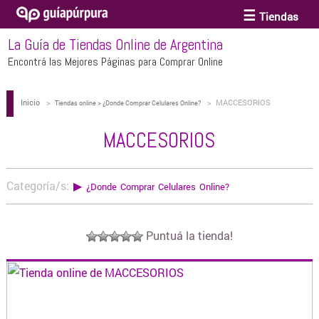
Tiendas
La Guía de Tiendas Online de Argentina
ACCESORIOS Y BIJOUTERIE
Encontrá las Mejores Páginas para Comprar Online
Inicio
>
>
MACCESORIOS
ANTEOJOS
Tiendas online > ¿Donde Comprar Celulares Online?
MACCESORIOS
ARTE
Categoría/s:
▶
¿Donde Comprar Celulares Online?
BEBÉS Y CHICOS
Puntuá la tienda!
BICICLETAS
BIKINIS Y TRAJES DE BAÑO