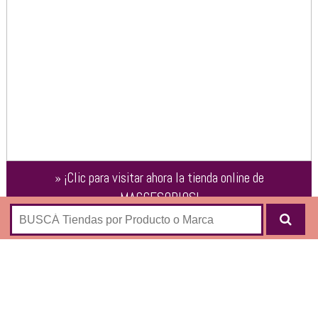
»
¡Clic para visitar ahora la tienda online de
MACCESORIOS
!
Tienda online de accesorios premium, cables, conectores y
cargadores para productos Apple & Samsung:
Soportes
Polaroid Zip