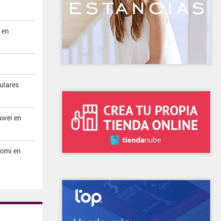
 en
ulares
wei en
omi en