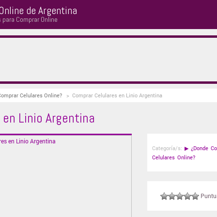
Online de Argentina
s para Comprar Online
Comprar Celulares Online?
>
Comprar Celulares en Linio Argentina
en Linio Argentina
Categoría/s:
▶
¿Donde Co
Celulares Online?
Puntuá