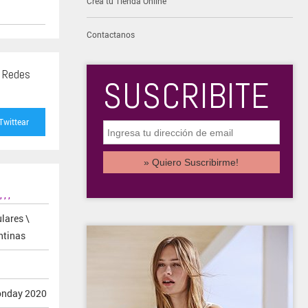
Creá tu Tienda Online
Contactanos
s Redes
SUSCRIBITE
Twittear
,
,
,
lares \
ntinas
Monday 2020