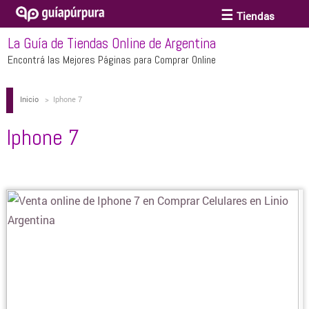
Tiendas
La Guía de Tiendas Online de Argentina
ACCESORIOS Y BIJOUTERIE
Encontrá las Mejores Páginas para Comprar Online
Inicio
>
Iphone 7
ANTEOJOS
Iphone 7
ARTE
BEBÉS Y CHICOS
BICICLETAS
BIKINIS Y TRAJES DE BAÑO