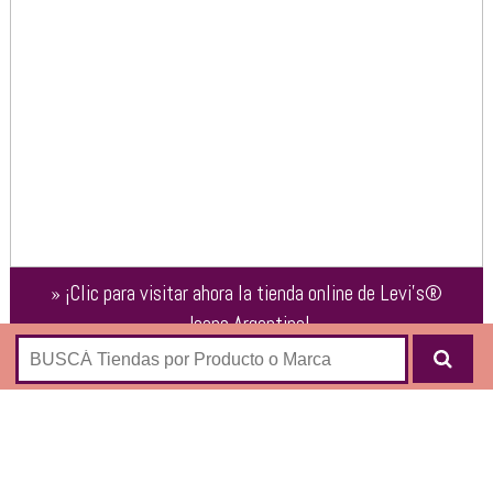
»
¡Clic para visitar ahora la tienda online de
Levi’s®
Jeans Argentina
!
Tienda oficial de la famosa marca de jeans Levi’s ®:
Jeans
Bermudas