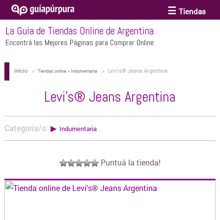
Tiendas
La Guía de Tiendas Online de Argentina
ACCESORIOS Y BIJOUTERIE
Encontrá las Mejores Páginas para Comprar Online
Inicio
>
>
Levi’s® Jeans Argentina
ANTEOJOS
Tiendas online > Indumentaria
Levi’s® Jeans Argentina
ARTE
Categoría/s:
▶
Indumentaria
BEBÉS Y CHICOS
Puntuá la tienda!
BICICLETAS
BIKINIS Y TRAJES DE BAÑO