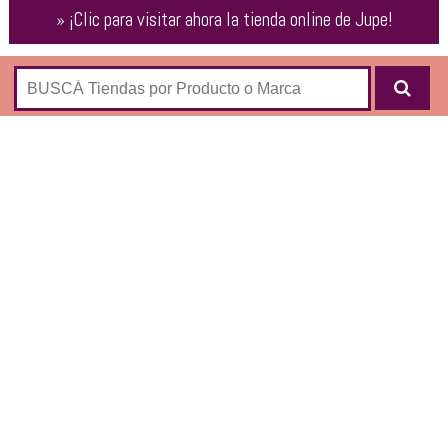
»
¡Clic para visitar ahora la tienda online de
Jupe
!
COLECCIÓN
Camisas & Blusas
Kimonos & Sacos
Remeras & Musculosas
Pantalones & Jeans
Vestidos & Túnicas
ACCESORIOS
Chales & Pareos
Sobres & Bolsos
Collares