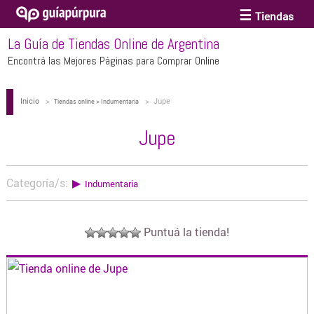
Tiendas
La Guía de Tiendas Online de Argentina
ACCESORIOS Y BIJOUTERIE
Encontrá las Mejores Páginas para Comprar Online
Inicio
>
>
Jupe
ANTEOJOS
Tiendas online > Indumentaria
Jupe
ARTE
Categoría/s:
▶
Indumentaria
BEBÉS Y CHICOS
Puntuá la tienda!
BICICLETAS
BIKINIS Y TRAJES DE BAÑO