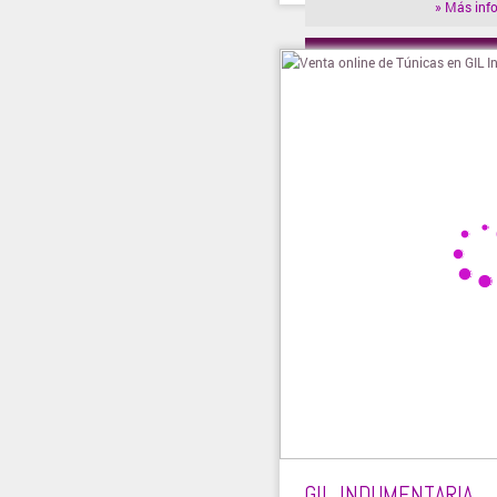
» Más inf
» Visitar t
GIL INDUMENTARIA