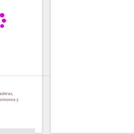
aderas,
 kimonos y
o