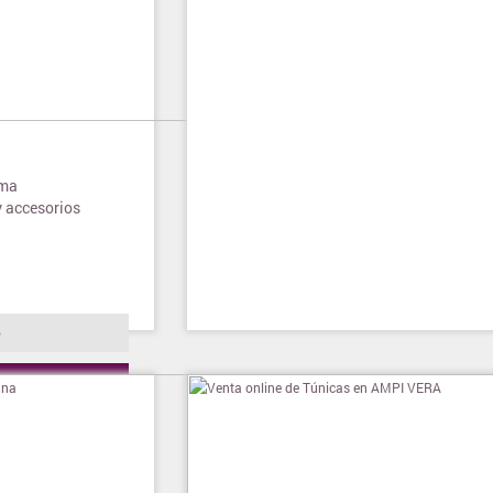
ima
y accesorios
o
ienda