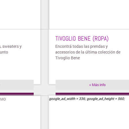
TIVOGLIO BENE (ROPA)
, sweaters y
Encontrá todas las prendas y
punto
accesorios de la última colección de
Tivoglio Bene
o
» Más info
ienda
» Visitar tienda
google_ad_width = 336; google_ad_height = 560;