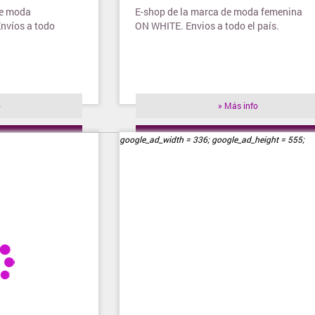
de moda
E-shop de la marca de moda femenina
Envíos a todo
ON WHITE. Envios a todo el país.
o
» Más info
ienda
» Visitar tienda
google_ad_width = 336; google_ad_height = 555;