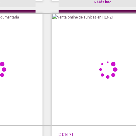
o
» Más info
ienda
» Visitar tienda
RENZI