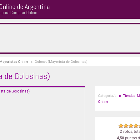
Online de Argentina
s para Comprar Online
 Mayoristas Online
>
Golonet (Mayorista de Golosinas)
a de Golosinas)
Categoría/s:
▶
Tiendas M
Online
2
votos, tota
4,50
puntos d