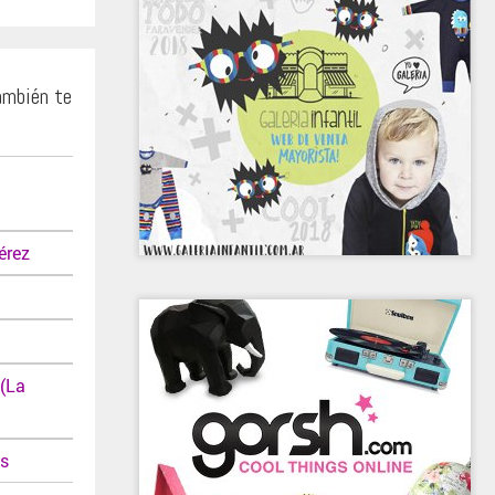
ambién te
érez
(La
as