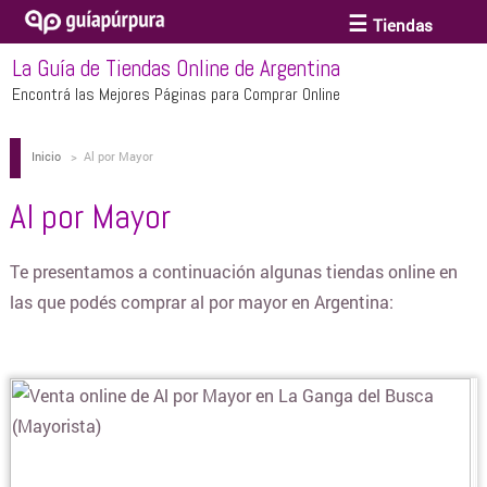
Tiendas
La Guía de Tiendas Online de Argentina
ACCESORIOS Y BIJOUTERIE
Encontrá las Mejores Páginas para Comprar Online
Inicio
>
Al por Mayor
ANTEOJOS
Al por Mayor
ARTE
Te presentamos a continuación algunas tiendas online en
las que podés comprar al por mayor en Argentina:
BEBÉS Y CHICOS
BICICLETAS
BIKINIS Y TRAJES DE BAÑO