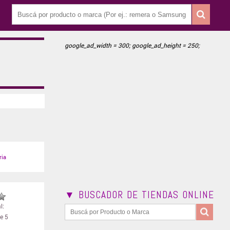
google_ad_width = 300; google_ad_height = 250;
ria
▼ BUSCADOR DE TIENDAS ONLINE
l:
e 5