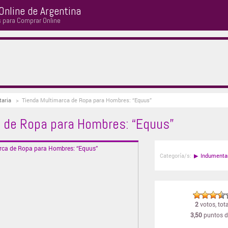
Online de Argentina
s para Comprar Online
taria
>
Tienda Multimarca de Ropa para Hombres: “Equus”
 de Ropa para Hombres: “Equus”
Categoría/s:
▶
Indumenta
2
votos, tota
3,50
puntos d