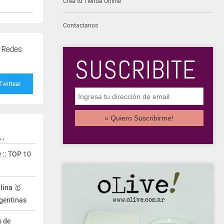
Creá tu Tienda Online
Contactanos
s Redes
SUSCRIBITE
Twittear
,
,
:: TOP 10
lina 🥇
gentinas
 de