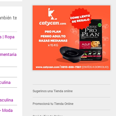
ambién te
 | Ropa
umentaria
ulina
Sugerinos una Tienda online
sculina
Promocioná tu Tienda Online
+ Moda