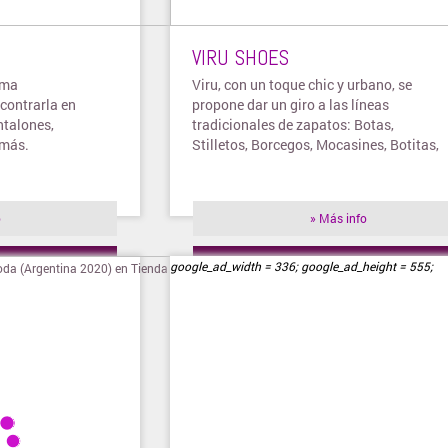
VIRU SHOES
ima
Viru, con un toque chic y urbano, se
contrarla en
propone dar un giro a las líneas
ntalones,
tradicionales de zapatos: Botas,
 más.
Stilletos, Borcegos, Mocasines, Botitas,
entre otros.
o
» Más info
ienda
» Visitar tienda
google_ad_width = 336; google_ad_height = 555;