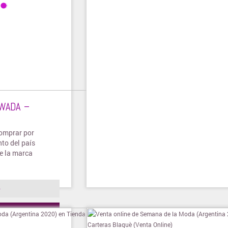
WADA –
comprar por
nto del país
e la marca
o
ienda