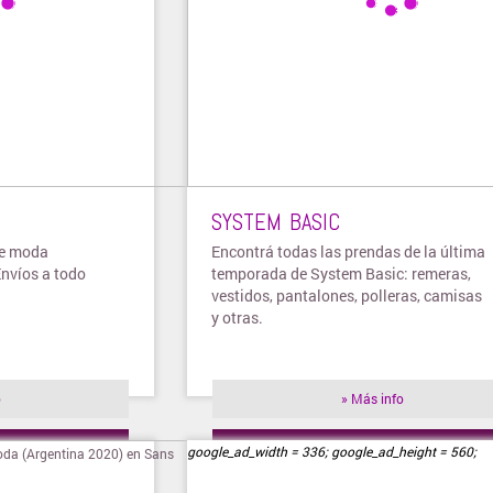
SYSTEM BASIC
de moda
Encontrá todas las prendas de la última
Envíos a todo
temporada de System Basic: remeras,
vestidos, pantalones, polleras, camisas
y otras.
o
» Más info
ienda
» Visitar tienda
google_ad_width = 336; google_ad_height = 560;