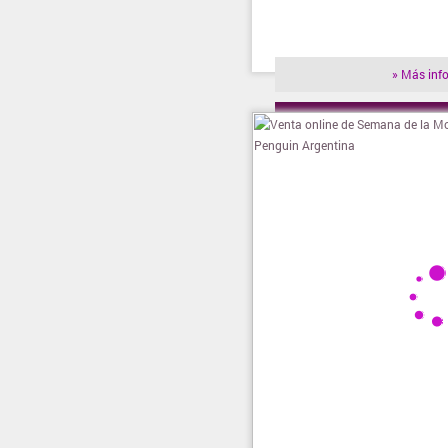
» Más inf
» Visitar t