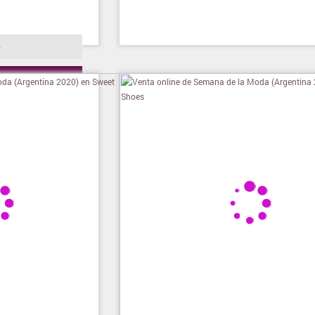
o
ienda